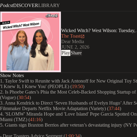
Podcst
DISCOVER
LIBRARY
Wicked Witch? West Wilson: Tuesday, 
The Toast
Dear Media
JUNE 2, 2026
Play
Share
Show Notes
1. Taylor Swift to Reunite with Jack Antonoff for New Original Toy S
'I Knew It, I Knew You' (PEOPLE) (
19:50
)
2. Is Phoebe Gates’s Phia the Most Celeb-Backed Shopping Startup of
(Vogue) (
30:54
)
3. Anna Kendrick to Direct ‘Seven Husbands of Evelyn Hugo’ After 
Filmmaker Departs Netflix Movie Adaptation (Variety) (
37:44
)
4. 'SLOMW' Miranda Hope and 'Love Island' Pepe Garcia Spotted On
Miami (TMZ) (
41:16
)
5. Giants sign Braxton Berrios after veteran’s devastating injury (NY Po
- Dear Toasters Advice Segment (
1:00:34
)