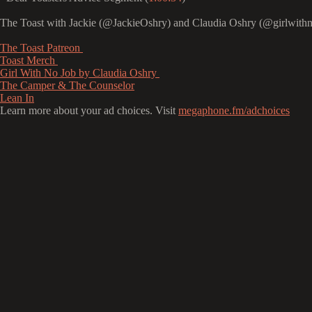
The Toast with Jackie (@JackieOshry) and Claudia Oshry (@girlwith
⁠⁠⁠⁠⁠⁠⁠⁠⁠⁠⁠⁠⁠⁠⁠⁠⁠⁠⁠⁠⁠⁠⁠⁠⁠⁠⁠⁠⁠⁠⁠⁠⁠The Toast Patreon ⁠⁠⁠⁠⁠⁠⁠⁠⁠⁠⁠⁠⁠⁠⁠⁠⁠⁠⁠⁠⁠⁠⁠⁠⁠⁠⁠⁠⁠⁠⁠⁠⁠⁠⁠⁠⁠⁠⁠⁠⁠⁠⁠⁠⁠⁠⁠⁠⁠⁠⁠⁠⁠⁠⁠⁠⁠⁠⁠⁠⁠⁠⁠⁠⁠⁠⁠⁠⁠⁠⁠⁠⁠⁠⁠⁠⁠⁠⁠⁠⁠⁠⁠⁠⁠⁠⁠⁠⁠⁠⁠⁠⁠⁠⁠⁠⁠⁠⁠⁠⁠⁠
⁠⁠⁠⁠⁠⁠⁠⁠⁠⁠⁠⁠⁠⁠⁠⁠⁠⁠⁠⁠⁠⁠⁠⁠⁠⁠⁠⁠⁠⁠⁠⁠⁠⁠⁠⁠⁠⁠⁠⁠⁠⁠⁠⁠⁠⁠⁠⁠⁠⁠⁠⁠⁠⁠⁠⁠⁠⁠⁠⁠⁠⁠⁠⁠⁠⁠⁠⁠⁠⁠⁠⁠⁠⁠⁠⁠⁠⁠⁠⁠⁠⁠⁠⁠⁠⁠⁠⁠⁠⁠⁠⁠⁠⁠⁠⁠⁠⁠⁠⁠⁠⁠Toast Merch ⁠⁠⁠⁠⁠⁠⁠⁠⁠⁠⁠⁠⁠⁠⁠⁠⁠⁠⁠⁠⁠⁠⁠⁠⁠⁠⁠⁠⁠⁠⁠⁠⁠⁠⁠⁠⁠⁠⁠⁠⁠⁠⁠⁠⁠⁠⁠⁠⁠⁠⁠⁠⁠⁠⁠⁠⁠⁠⁠⁠⁠⁠⁠⁠⁠⁠⁠⁠⁠⁠⁠⁠⁠⁠⁠⁠⁠⁠⁠⁠⁠⁠⁠⁠⁠⁠⁠⁠⁠⁠⁠⁠⁠⁠⁠⁠⁠⁠⁠⁠⁠⁠
⁠⁠⁠⁠⁠⁠⁠⁠⁠⁠⁠⁠⁠⁠⁠⁠⁠⁠⁠⁠⁠⁠⁠⁠⁠⁠⁠⁠⁠⁠⁠⁠⁠⁠⁠⁠⁠⁠⁠⁠⁠⁠⁠⁠⁠⁠⁠⁠⁠⁠⁠⁠⁠⁠⁠⁠⁠⁠⁠⁠⁠⁠⁠⁠⁠⁠⁠⁠⁠⁠⁠⁠⁠⁠⁠⁠⁠⁠⁠⁠⁠⁠⁠⁠⁠⁠⁠⁠⁠⁠⁠⁠⁠⁠⁠⁠⁠⁠⁠⁠⁠⁠Girl With No Job by Claudia Oshry ⁠⁠⁠⁠⁠⁠⁠⁠⁠⁠⁠⁠⁠⁠⁠⁠⁠⁠⁠⁠⁠⁠⁠⁠⁠⁠⁠⁠⁠⁠⁠⁠⁠⁠⁠⁠⁠⁠⁠⁠⁠⁠⁠⁠⁠⁠⁠⁠⁠⁠⁠⁠⁠⁠⁠⁠⁠⁠⁠⁠⁠⁠⁠⁠⁠⁠⁠⁠⁠⁠⁠⁠⁠⁠⁠⁠⁠⁠⁠⁠⁠⁠⁠⁠⁠⁠⁠⁠⁠⁠⁠⁠⁠⁠⁠⁠⁠⁠⁠⁠⁠⁠
⁠⁠⁠⁠⁠⁠⁠⁠⁠⁠⁠⁠⁠⁠⁠⁠⁠⁠⁠⁠⁠⁠⁠⁠⁠⁠⁠⁠⁠⁠⁠⁠⁠⁠⁠⁠⁠⁠⁠⁠⁠⁠⁠⁠⁠⁠⁠⁠⁠⁠⁠⁠⁠⁠⁠⁠⁠⁠⁠⁠⁠⁠⁠⁠⁠⁠⁠⁠⁠⁠⁠⁠⁠⁠⁠⁠⁠⁠⁠⁠⁠⁠⁠⁠⁠⁠⁠⁠⁠⁠⁠⁠⁠⁠⁠⁠⁠⁠⁠⁠⁠⁠The Camper & The Counselor⁠⁠⁠⁠⁠⁠⁠⁠⁠⁠⁠⁠⁠⁠⁠⁠⁠⁠⁠⁠⁠⁠⁠⁠⁠⁠⁠⁠⁠⁠⁠⁠⁠⁠⁠⁠⁠⁠⁠⁠⁠⁠⁠⁠⁠⁠⁠⁠⁠⁠⁠⁠⁠⁠⁠⁠⁠⁠⁠⁠⁠⁠⁠⁠⁠⁠⁠⁠⁠⁠⁠⁠⁠⁠⁠⁠⁠⁠⁠⁠⁠⁠⁠⁠⁠⁠⁠⁠⁠⁠⁠⁠⁠⁠⁠⁠⁠⁠⁠⁠⁠⁠
⁠⁠⁠⁠⁠⁠⁠⁠⁠⁠⁠⁠⁠⁠⁠⁠⁠⁠⁠⁠⁠⁠⁠⁠⁠⁠⁠⁠⁠⁠⁠⁠⁠⁠⁠⁠⁠⁠⁠⁠⁠⁠⁠⁠⁠⁠⁠⁠⁠⁠⁠⁠⁠⁠⁠⁠⁠⁠⁠⁠⁠⁠⁠⁠⁠⁠⁠⁠⁠⁠⁠⁠⁠⁠⁠⁠⁠⁠⁠⁠⁠⁠⁠⁠⁠⁠⁠⁠⁠⁠⁠⁠⁠⁠⁠⁠⁠⁠⁠⁠⁠⁠Lean In⁠⁠⁠⁠⁠⁠⁠⁠⁠
Learn more about your ad choices. Visit
megaphone.fm/adchoices