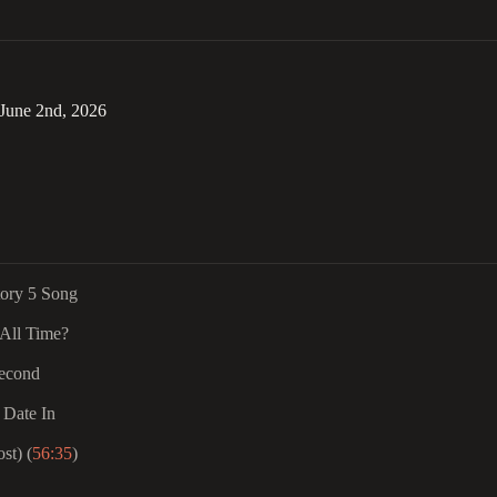
June 2nd, 2026
tory 5 Song
 All Time?
Second
 Date In
st) (
56:35
)