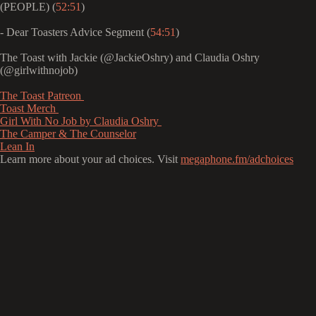
(PEOPLE) (
52:51
)
- Dear Toasters Advice Segment (
54:51
)
The Toast with Jackie (@JackieOshry) and Claudia Oshry
(@girlwithnojob)
⁠⁠⁠⁠⁠⁠⁠⁠⁠⁠⁠⁠⁠⁠⁠⁠⁠⁠⁠⁠The Toast Patreon ⁠⁠⁠⁠⁠⁠⁠⁠⁠⁠⁠⁠⁠⁠⁠⁠⁠⁠⁠⁠⁠⁠⁠⁠⁠⁠⁠⁠⁠⁠⁠⁠⁠⁠⁠⁠⁠⁠⁠⁠⁠⁠⁠⁠⁠⁠⁠⁠⁠⁠⁠⁠⁠⁠⁠⁠⁠⁠⁠⁠⁠⁠⁠⁠⁠⁠⁠⁠⁠⁠⁠⁠⁠⁠⁠⁠⁠⁠⁠⁠⁠⁠⁠⁠⁠⁠⁠⁠⁠
⁠⁠⁠⁠⁠⁠⁠⁠⁠⁠⁠⁠⁠⁠⁠⁠⁠⁠⁠⁠⁠⁠⁠⁠⁠⁠⁠⁠⁠⁠⁠⁠⁠⁠⁠⁠⁠⁠⁠⁠⁠⁠⁠⁠⁠⁠⁠⁠⁠⁠⁠⁠⁠⁠⁠⁠⁠⁠⁠⁠⁠⁠⁠⁠⁠⁠⁠⁠⁠⁠⁠⁠⁠⁠⁠⁠⁠⁠⁠⁠⁠⁠⁠⁠⁠⁠⁠⁠⁠Toast Merch ⁠⁠⁠⁠⁠⁠⁠⁠⁠⁠⁠⁠⁠⁠⁠⁠⁠⁠⁠⁠⁠⁠⁠⁠⁠⁠⁠⁠⁠⁠⁠⁠⁠⁠⁠⁠⁠⁠⁠⁠⁠⁠⁠⁠⁠⁠⁠⁠⁠⁠⁠⁠⁠⁠⁠⁠⁠⁠⁠⁠⁠⁠⁠⁠⁠⁠⁠⁠⁠⁠⁠⁠⁠⁠⁠⁠⁠⁠⁠⁠⁠⁠⁠⁠⁠⁠⁠⁠⁠
⁠⁠⁠⁠⁠⁠⁠⁠⁠⁠⁠⁠⁠⁠⁠⁠⁠⁠⁠⁠⁠⁠⁠⁠⁠⁠⁠⁠⁠⁠⁠⁠⁠⁠⁠⁠⁠⁠⁠⁠⁠⁠⁠⁠⁠⁠⁠⁠⁠⁠⁠⁠⁠⁠⁠⁠⁠⁠⁠⁠⁠⁠⁠⁠⁠⁠⁠⁠⁠⁠⁠⁠⁠⁠⁠⁠⁠⁠⁠⁠⁠⁠⁠⁠⁠⁠⁠⁠⁠Girl With No Job by Claudia Oshry ⁠⁠⁠⁠⁠⁠⁠⁠⁠⁠⁠⁠⁠⁠⁠⁠⁠⁠⁠⁠⁠⁠⁠⁠⁠⁠⁠⁠⁠⁠⁠⁠⁠⁠⁠⁠⁠⁠⁠⁠⁠⁠⁠⁠⁠⁠⁠⁠⁠⁠⁠⁠⁠⁠⁠⁠⁠⁠⁠⁠⁠⁠⁠⁠⁠⁠⁠⁠⁠⁠⁠⁠⁠⁠⁠⁠⁠⁠⁠⁠⁠⁠⁠⁠⁠⁠⁠⁠⁠
⁠⁠⁠⁠⁠⁠⁠⁠⁠⁠⁠⁠⁠⁠⁠⁠⁠⁠⁠⁠⁠⁠⁠⁠⁠⁠⁠⁠⁠⁠⁠⁠⁠⁠⁠⁠⁠⁠⁠⁠⁠⁠⁠⁠⁠⁠⁠⁠⁠⁠⁠⁠⁠⁠⁠⁠⁠⁠⁠⁠⁠⁠⁠⁠⁠⁠⁠⁠⁠⁠⁠⁠⁠⁠⁠⁠⁠⁠⁠⁠⁠⁠⁠⁠⁠⁠⁠⁠⁠The Camper & The Counselor⁠⁠⁠⁠⁠⁠⁠⁠⁠⁠⁠⁠⁠⁠⁠⁠⁠⁠⁠⁠⁠⁠⁠⁠⁠⁠⁠⁠⁠⁠⁠⁠⁠⁠⁠⁠⁠⁠⁠⁠⁠⁠⁠⁠⁠⁠⁠⁠⁠⁠⁠⁠⁠⁠⁠⁠⁠⁠⁠⁠⁠⁠⁠⁠⁠⁠⁠⁠⁠⁠⁠⁠⁠⁠⁠⁠⁠⁠⁠⁠⁠⁠⁠⁠⁠⁠⁠⁠⁠
⁠⁠⁠⁠⁠⁠⁠⁠⁠⁠⁠⁠⁠⁠⁠⁠⁠⁠⁠⁠⁠⁠⁠⁠⁠⁠⁠⁠⁠⁠⁠⁠⁠⁠⁠⁠⁠⁠⁠⁠⁠⁠⁠⁠⁠⁠⁠⁠⁠⁠⁠⁠⁠⁠⁠⁠⁠⁠⁠⁠⁠⁠⁠⁠⁠⁠⁠⁠⁠⁠⁠⁠⁠⁠⁠⁠⁠⁠⁠⁠⁠⁠⁠⁠⁠⁠⁠⁠⁠Lean In⁠⁠⁠⁠⁠⁠⁠
Learn more about your ad choices. Visit
megaphone.fm/adchoices