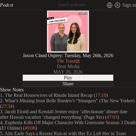
Podcst
Sign in
Jaxon Claud Osprey: Tuesday, May 26th, 2026
The Toast
Dear Media
MAY 26, 2026
Play
Share
Show Notes
1. The Real Housewives of Rhode Island Recap (
17:10
)
2. What’s Missing from Belle Burden’s “Strangers” (The New Yorker)
(
27:34
)
3. Jacob Elordi and Kendall Jenner enjoy ‘affectionate’ dinner date
after Hawaii vacation ‘changed everything’ (Page Six) (
47:03
)
4. Euphoria Kills Off Major Character With Gruesome Season 3 Death
(E! Online) (
49:06
)
5. Alix Earle Says a Recent Run-in with Her Ex Left Her in Tears